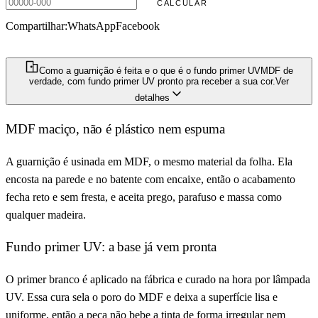
CALCULAR
Compartilhar:
WhatsApp
Facebook
1
R$ 216,00
R$ 194,40
no PIX ·
ver detalhe
Adicionar
Como a guarnição é feita e o que é o fundo primer UV
MDF de
verdade, com fundo primer UV pronto pra receber a sua cor.
Ver
detalhes
MDF maciço, não é plástico nem espuma
A guarnição é usinada em MDF, o mesmo material da folha. Ela
encosta na parede e no batente com encaixe, então o acabamento
fecha reto e sem fresta, e aceita prego, parafuso e massa como
qualquer madeira.
Fundo primer UV: a base já vem pronta
O primer branco é aplicado na fábrica e curado na hora por lâmpada
UV. Essa cura sela o poro do MDF e deixa a superfície lisa e
uniforme, então a peça não bebe a tinta de forma irregular nem