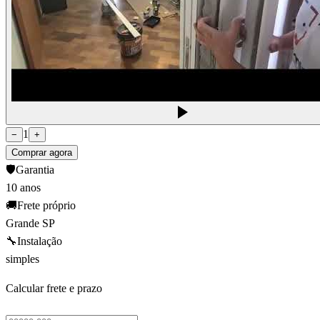
1
−
+
Comprar agora
🛡️
Garantia
10 anos
🚚
Frete próprio
Grande SP
🔧
Instalação
simples
Calcular frete e prazo