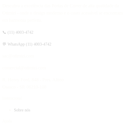
Descubra a excelência das Portas de Correr de alta qualidade da
Otimizi - onde o design moderno e o custo acessível se encontram
em harmonia perfeita.
📞 (11) 4003-4742
💬 WhatsApp (11) 4003-4742
sac@otimizi.com
comercial@otimizi.com
R. Henry Ford, 848 - Pres. Altino
Osasco - SP, 06210-108
Institucional
Sobre nós
Ajuda