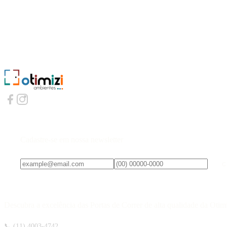
Cadastre-se em nossa newsletter
C
Descubra a excelência das Portas de Correr de alta qualidade da Otim
📞 (11) 4003-4742