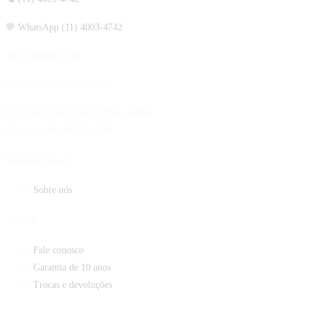
💬 WhatsApp (11) 4003-4742
sac@otimizi.com
comercial@otimizi.com
R. Henry Ford, 848 - Pres. Altino
Osasco - SP, 06210-108
Institucional
Sobre nós
Ajuda
Fale conosco
Garantia de 10 anos
Trocas e devoluções