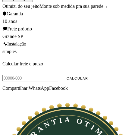
Otimizi do seu jeito
Monte sob medida pra sua parede
→
🛡️
Garantia
10 anos
🚚
Frete próprio
Grande SP
🔧
Instalação
simples
Calcular frete e prazo
CALCULAR
Compartilhar:
WhatsApp
Facebook
1
R$ 2.430,00
R$ 2.187,00
no PIX ·
ver detalhe
Adicionar
GARANTIA OTIMIZI