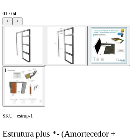
01
/
04
SKU ·
estrup-1
Estrutura plus *- (Amortecedor +