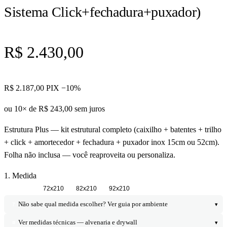
Sistema Click+fechadura+puxador)
R$ 2.430,00
R$ 2.187,00
PIX −10%
ou 10× de
R$ 243,00
sem juros
Estrutura Plus — kit estrutural completo (caixilho + batentes + trilho
+ click + amortecedor + fechadura + puxador inox 15cm ou 52cm).
Folha não inclusa — você reaproveita ou personaliza.
1. Medida
62x210
72x210
82x210
92x210
Não sabe qual medida escolher? Ver guia por ambiente
?
▾
Ver medidas técnicas — alvenaria e drywall
⌗
▾