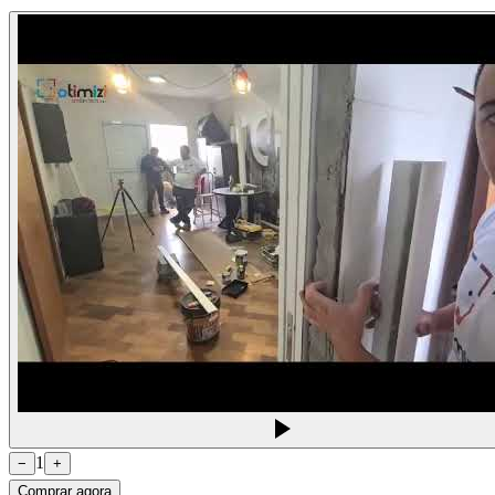
1
−
+
Comprar agora