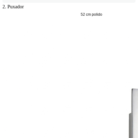
2. Puxador
15cm polido(não possui valor adicional)
52 cm polido