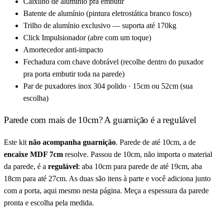
Caixilho de alumínio pra embutir
Batente de alumínio (pintura eletrostática branco fosco)
Trilho de alumínio exclusivo — suporta até 170kg
Click Impulsionador (abre com um toque)
Amortecedor anti-impacto
Fechadura com chave dobrável (recolhe dentro do puxador
pra porta embutir toda na parede)
Par de puxadores inox 304 polido · 15cm ou 52cm (sua
escolha)
Parede com mais de 10cm? A guarnição é a regulável
Este kit
não acompanha guarnição
. Parede de até 10cm, a de
encaixe MDF 7cm
resolve. Passou de 10cm, não importa o material
da parede, é a
regulável
: aba 10cm para parede de até 19cm, aba
18cm para até 27cm. As duas são itens à parte e você adiciona junto
com a porta, aqui mesmo nesta página. Meça a espessura da parede
pronta e escolha pela medida.