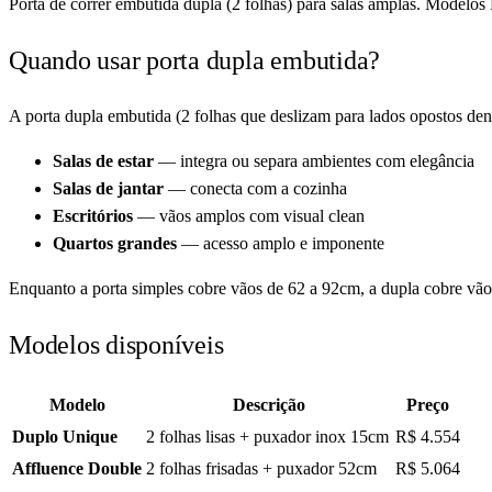
Porta de correr embutida dupla (2 folhas) para salas amplas. Modelo
Quando usar porta dupla embutida?
A porta dupla embutida (2 folhas que deslizam para lados opostos dent
Salas de estar
— integra ou separa ambientes com elegância
Salas de jantar
— conecta com a cozinha
Escritórios
— vãos amplos com visual clean
Quartos grandes
— acesso amplo e imponente
Enquanto a porta simples cobre vãos de 62 a 92cm, a dupla cobre vã
Modelos disponíveis
Modelo
Descrição
Preço
Duplo Unique
2 folhas lisas + puxador inox 15cm
R$ 4.554
Affluence Double
2 folhas frisadas + puxador 52cm
R$ 5.064