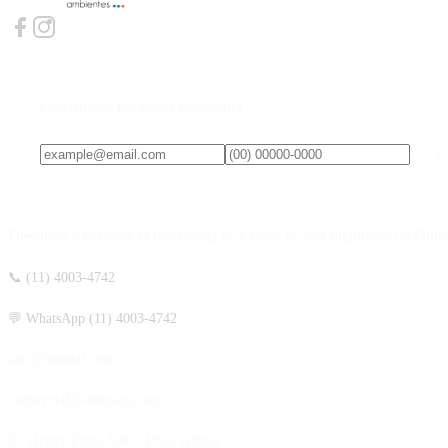
Cadastre-se em nossa newsletter
C
Descubra a excelência das Portas de Correr de alta qualidade da Otim
📞 (11) 4003-4742
💬 WhatsApp (11) 4003-4742
sac@otimizi.com
comercial@otimizi.com
R. Henry Ford, 848 - Pres. Altino