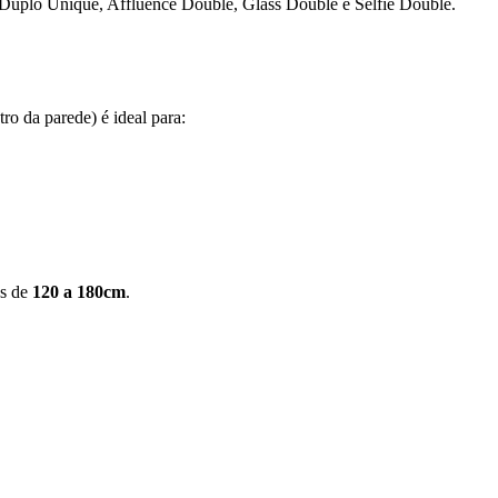
s Duplo Unique, Affluence Double, Glass Double e Selfie Double.
ro da parede) é ideal para:
os de
120 a 180cm
.